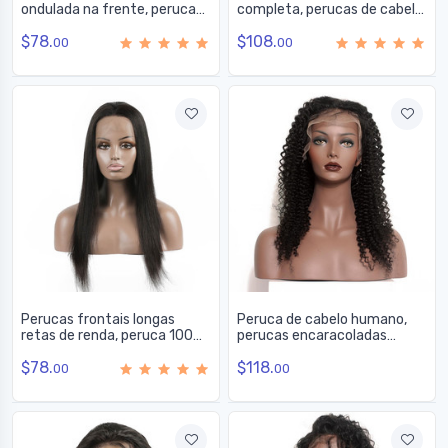
ondulada na frente, perucas
completa, perucas de cabelo
de cabelo humano de 8-30
virgem 100% humano 8-28
$78.
$108.
polegadas para mulheres
polegadas
00
00
Perucas frontais longas
Peruca de cabelo humano,
retas de renda, peruca 100%
perucas encaracoladas
cabelo humano 10-30
cheias de renda lisa como
$78.
$118.
polegadas
seda, 14-30 polegadas
00
00