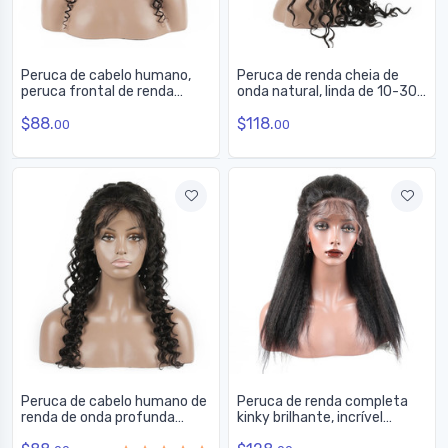
Peruca de cabelo humano,
Peruca de renda cheia de
peruca frontal de renda
onda natural, linda de 10-30
encaracolada lisa como seda,
polegadas
$88.
$118.
10-24 polegadas
00
00
Peruca de cabelo humano de
Peruca de renda completa
renda de onda profunda
kinky brilhante, incrível
macia como seda, peruca
perucas de cabelo humano