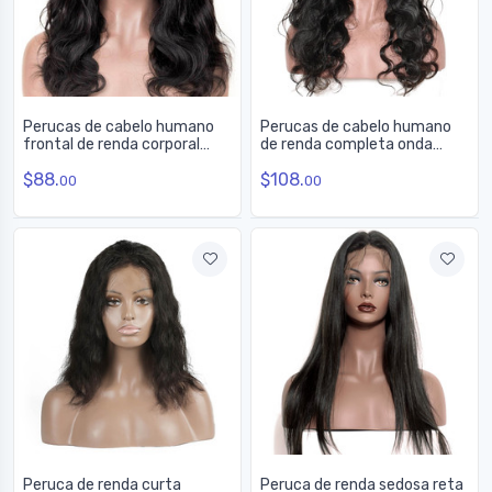
Perucas de cabelo humano
Perucas de cabelo humano
frontal de renda corporal
de renda completa onda
360 com cabelo de bebê, 10-
corporal com cabelo de bebê,
$88.
$108.
28 polegadas
10-30 polegadas
00
00
Peruca de renda curta
Peruca de renda sedosa reta