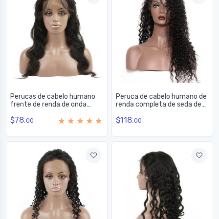
Perucas de cabelo humano
Peruca de cabelo humano de
frente de renda de onda
renda completa de seda de
corporal com cabelo de bebê,
onda profunda macia,
$78.
$118.
12-28 polegadas
perucas de renda de 10-28
00
00
polegadas