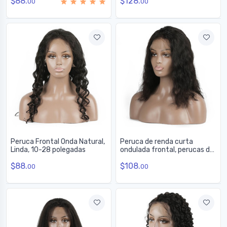
$88.
$128.
frontal de renda de 12-28
12-28 polegadas
00
00
polegadas
Peruca Frontal Onda Natural,
Peruca de renda curta
Linda, 10-28 polegadas
ondulada frontal, perucas de
cabelo humano de 8-30
$88.
$108.
polegadas para mulheres
00
00