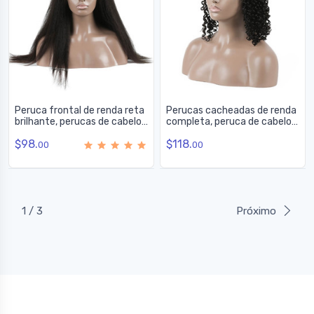
Peruca frontal de renda reta
Perucas cacheadas de renda
brilhante, perucas de cabelo
completa, peruca de cabelo
virgem incríveis 10-26
100% virgem à venda 10-28
$98.
$118.
polegadas
polegadas
00
00
1 / 3
Próximo