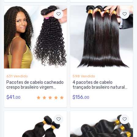
631 Vendido
598 Vendido
Pacotes de cabelo cacheado
4 pacotes de cabelo
crespo brasileiro virgem
trançado brasileiro natural
natural preto 1 peça
preto 8A liso e sedoso
$41.
$156.
00
00