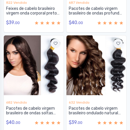
822 Vendido
687 Vendido
Feixes de cabelo brasileiro
Pacotes de cabelo virgem
virgem onda corporal preto
brasileiro de ondas profundas
natural 1 peça
preto natural 1 peça
$39.
$40.
00
00
682 Vendido
632 Vendido
Pacotes de cabelo virgem
Pacotes de cabelo virgem
brasileiro de ondas soltas
brasileiro ondulado natural
preto natural 1 peça
preto 1 peça
$40.
$39.
00
00