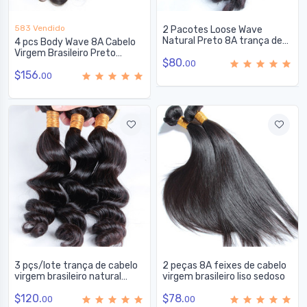
583 Vendido
2 Pacotes Loose Wave
Natural Preto 8A trança de
4 pcs Body Wave 8A Cabelo
cabelo brasileiro
Virgem Brasileiro Preto
$80.
Natural
00
$156.
00
3 pçs/lote trança de cabelo
2 peças 8A feixes de cabelo
virgem brasileiro natural
virgem brasileiro liso sedoso
preto 8a
$120.
$78.
00
00