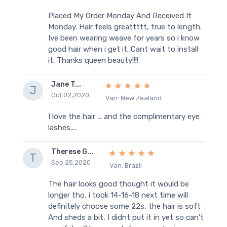
Placed My Order Monday And Received It
Monday. Hair feels greattttt, true to length.
Ive been wearing weave for years so i know
good hair when i get it. Cant wait to install
it. Thanks queen beauty!!!!
Jane T...
J
Oct 02,2020
Van: New Zealand
I love the hair ... and the complimentary eye
lashes....
Therese G...
T
Sep 25,2020
Van: Brazil
The hair looks good thought it would be
longer tho, i took 14-16-18 next time will
definitely choose some 22s, the hair is soft
And sheds a bit, I didnt put it in yet so can't