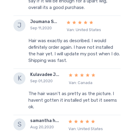
say if it will be enough for a upart wig,
overall its a good purchase.
Joumana S...
J
Sep 11,2020
Van: United States
Hair was exactly as described. I would
definitely order again. I have not installed
the hair yet. I will update my post when I do.
Shipping was fast.
Kulavadee J...
K
Sep 01,2020
Van: Canada
The hair wasn't as pretty as the picture. I
havent gotten it installed yet but it seems
ok.
samantha h...
S
Aug 20,2020
Van: United States