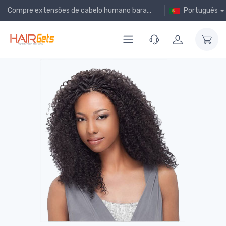
Compre extensões de cabelo humano baratas online!
Português