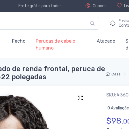
Frete grátis para todos
Cupons
Lis
Precis
Cont
Fecho
Perucas de cabelo
Atacado
S
humano
d
do de renda frontal, peruca de
Casa
-22 polegadas
SKU:#360
0 Avaliaçõ
$
98.
0