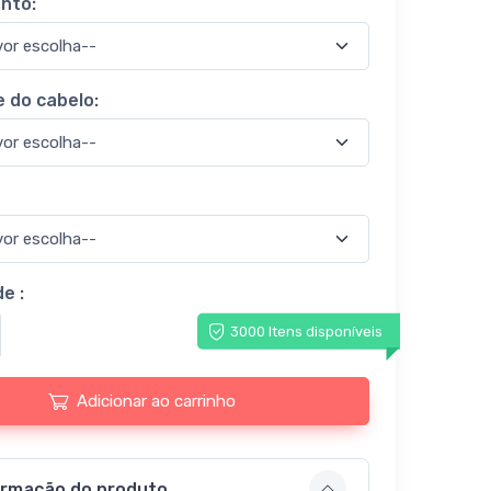
nto:
 do cabelo:
e :
3000 Itens disponíveis
Adicionar ao carrinho
ormação do produto