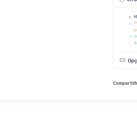
M
p
s
Opç
Compartilh