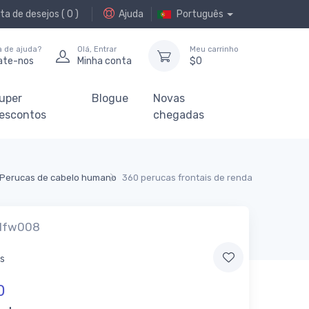
ta de desejos (
0
)
Ajuda
Português
a de ajuda?
Olá,
Entrar
Meu carrinho
ate-nos
Minha conta
$
0
uper
Blogue
Novas
escontos
chegadas
Perucas de cabelo humano
360 perucas frontais de renda
lfw008
es
0