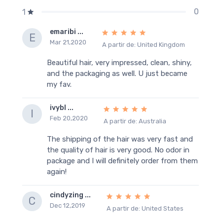
0
1
emaribi ...
E
Mar 21,2020
A partir de: United Kingdom
Beautiful hair, very impressed, clean, shiny,
and the packaging as well. U just became
my fav.
ivybl ...
I
Feb 20,2020
A partir de: Australia
The shipping of the hair was very fast and
the quality of hair is very good. No odor in
package and I will definitely order from them
again!
cindyzing ...
C
Dec 12,2019
A partir de: United States