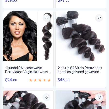
$69.
$92.
00
00
1 bundel 8A Loose Wave
2 stuks 8A Virgin Peruviaans
Peruviaans Virgin Hair Weave
haar Los golvend geweven
Natuurlijk Zwart
natuurlijk zwart
$24.
$48.
80
00