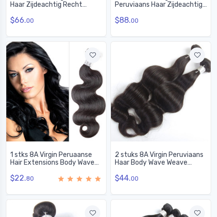
Haar Zijdeachtig Recht
Peruviaans Haar Zijdeachtig
Weave Natuurlijk Zwart
Recht Weave Natuurlijk
$66.
$88.
Zwart
00
00
1 stks 8A Virgin Peruaanse
2 stuks 8A Virgin Peruviaans
Hair Extensions Body Wave
Haar Body Wave Weave
Natuurlijk Zwart (# 1B)
Natuurlijk Zwart
$22.
$44.
80
00