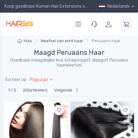
Koop goedkope Human Hair Extensions online!
Nederlands
Huis
Weefsel van echt haar
Peruaans haar
Maagd Peruaans Haar
Goedkope maagdelijke krul, lichaamsgolf, diepgolf Peruaans
haarweefsel
Populair
Sorteer op:
1 / 2
20(artikelen)
Volgende