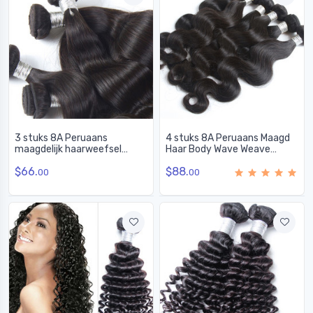
3 stuks 8A Peruaans
4 stuks 8A Peruaans Maagd
maagdelijk haarweefsel
Haar Body Wave Weave
Natuurlijke zwarte
Natuurlijk Zwart
$66.
$88.
lichaamsgolf
00
00