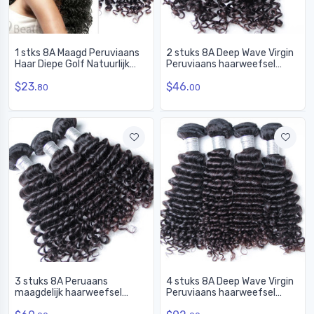
1 stks 8A Maagd Peruviaans
2 stuks 8A Deep Wave Virgin
Haar Diepe Golf Natuurlijk
Peruviaans haarweefsel
Zwart
Natuurlijk zwart
$23.
$46.
80
00
3 stuks 8A Peruaans
4 stuks 8A Deep Wave Virgin
maagdelijk haarweefsel
Peruviaans haarweefsel
Natuurlijk zwart diepgolf
Natuurlijk zwart