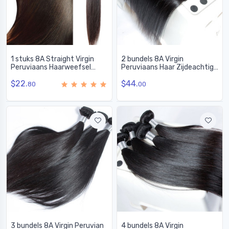
1 stuks 8A Straight Virgin
2 bundels 8A Virgin
Peruviaans Haarweefsel
Peruviaans Haar Zijdeachtig
Natuurlijk Zwart
Recht Weave Natuurlijk
$22.
$44.
Zwart
80
00
3 bundels 8A Virgin Peruvian
4 bundels 8A Virgin