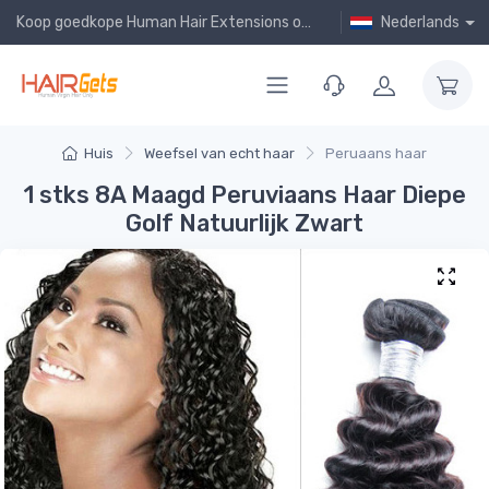
Koop goedkope Human Hair Extensions online!
Nederlands
Huis
Weefsel van echt haar
Peruaans haar
1 stks 8A Maagd Peruviaans Haar Diepe
Golf Natuurlijk Zwart