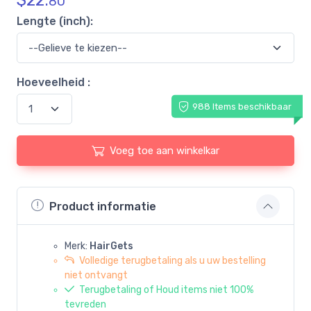
$
22.
80
Lengte (inch):
Hoeveelheid :
988 Items beschikbaar
Voeg toe aan winkelkar
Product informatie
Merk:
HairGets
Volledige terugbetaling als u uw bestelling
niet ontvangt
Terugbetaling of Houd items niet 100%
tevreden