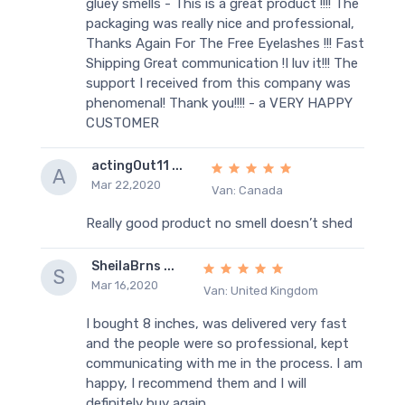
gluey smells - This is a great product !!!! The
packaging was really nice and professional,
Thanks Again For The Free Eyelashes !!! Fast
Shipping Great communication !I luv it!!! The
support I received from this company was
phenomenal! Thank you!!!! - a VERY HAPPY
CUSTOMER
actingOut11 ...
A
Mar 22,2020
Van: Canada
Really good product no smell doesn’t shed
SheilaBrns ...
S
Mar 16,2020
Van: United Kingdom
I bought 8 inches, was delivered very fast
and the people were so professional, kept
communicating with me in the process. I am
happy, I recommend them and I will
definitely buy again