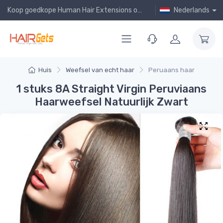
Koop goedkope Human Hair Extensions online!
Nederlands
Huis
Weefsel van echt haar
Peruaans haar
1 stuks 8A Straight Virgin Peruviaans
Haarweefsel Natuurlijk Zwart