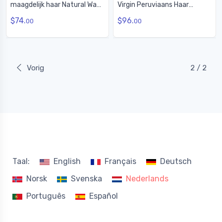
maagdelijk haar Natural Wave
Virgin Peruviaans Haar
Natural Black Prijs
Natuurlijk Zwart Met Prijs
$74.
$96.
00
00
Vorig
2 / 2
Taal:
English
Français
Deutsch
Norsk
Svenska
Nederlands
Português
Español