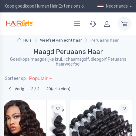
Koop goedkope Human Hair Extensions online!
Nederlands
Huis
Weefsel van echt haar
Peruaans haar
Maagd Peruaans Haar
Goedkope maagdelijke krul, lichaamsgolf, diepgolf Peruaans
haarweefsel
Populair
Sorteer op:
Vorig
2 / 2
20(artikelen)