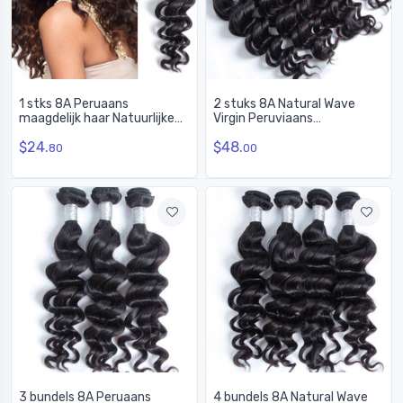
1 stks 8A Peruaans
2 stuks 8A Natural Wave
maagdelijk haar Natuurlijke
Virgin Peruviaans
golf inch Natuurlijke kleur
haarweefsel Natuurlijk zwart
$24.
$48.
Prijs:
80
00
3 bundels 8A Peruaans
4 bundels 8A Natural Wave