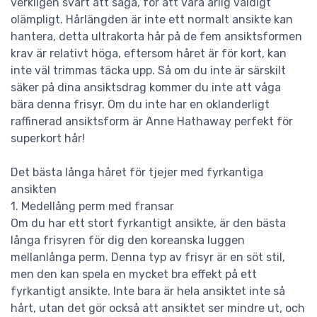
verkligen svårt att säga, för att vara ärlig väldigt
olämpligt. Hårlängden är inte ett normalt ansikte kan
hantera, detta ultrakorta hår på de fem ansiktsformen
krav är relativt höga, eftersom håret är för kort, kan
inte väl trimmas täcka upp. Så om du inte är särskilt
säker på dina ansiktsdrag kommer du inte att våga
bära denna frisyr. Om du inte har en oklanderligt
raffinerad ansiktsform är Anne Hathaway perfekt för
superkort hår!
Det bästa långa håret för tjejer med fyrkantiga
ansikten
1. Medellång perm med fransar
Om du har ett stort fyrkantigt ansikte, är den bästa
långa frisyren för dig den koreanska luggen
mellanlånga perm. Denna typ av frisyr är en söt stil,
men den kan spela en mycket bra effekt på ett
fyrkantigt ansikte. Inte bara är hela ansiktet inte så
hårt, utan det gör också att ansiktet ser mindre ut, och