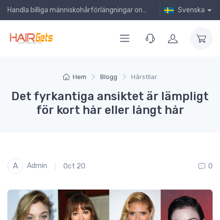
Handla billiga människohårförlängningar online!
Svenska
Hem
Blogg
Hårstilar
Det fyrkantiga ansiktet är lämpligt
för kort hår eller långt hår
A
Admin
Oct 20
0