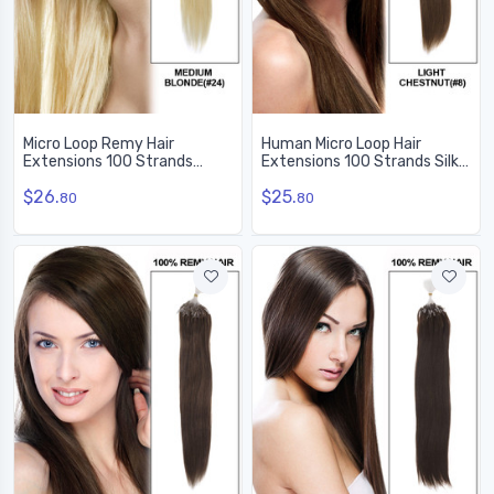
Micro Loop Remy Hair
Human Micro Loop Hair
Extensions 100 Strands
Extensions 100 Strands Silky
Silkeslen Rak Medium
Straight Light Chestnut(#8)
$26.
$25.
Blond(#24)
80
80