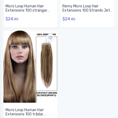
Micro Loop Human Hair
Remy Micro Loop Hair
Extensions 100 strängar
Extensions 100 Strands Jet
Silkeslen Rak
Black(#1) Silky Straight
$24.
$24.
Natursvart(#1B)
80
80
Micro Loop Human Hair
Extensions 100 trådar