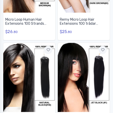
Micro Loop Human Hair
Remy Micro Loop Hair
Extensions 100 Strands
Extensions 100 trådar
Silkeslen Rak Medium Brun
silkeslen rak mörkbrun(#2)
$26.
$25.
(#4)
80
80