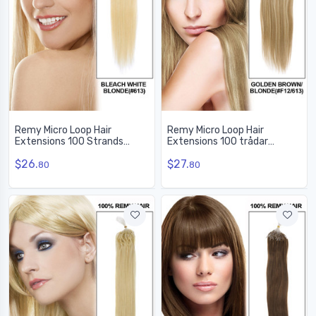
Remy Micro Loop Hair
Remy Micro Loop Hair
Extensions 100 Strands
Extensions 100 trådar
Silkeslen Straight Bleach Vit
silkeslen rak Gyllene
$26.
$27.
Blond(#613)
brun/blond(#F12/613)
80
80