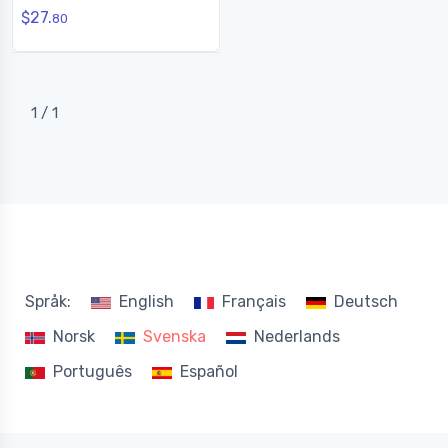
silkeslen rak
$27.
kastanjebrun/blond(#F6/613
80
)
1 / 1
Språk:
English
Français
Deutsch
Norsk
Svenska
Nederlands
Português
Español