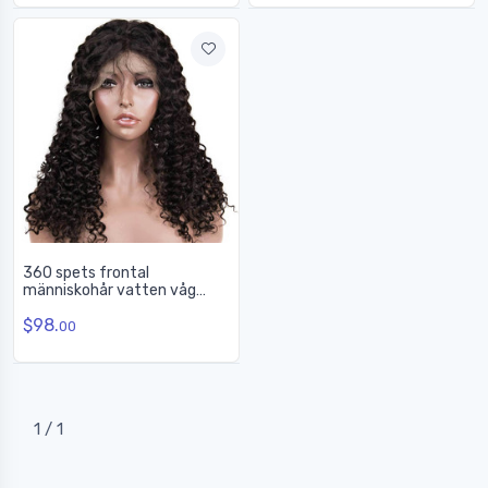
360 spets frontal
människohår vatten våg
peruker, 10-30 tum slät
$98.
00
1 / 1