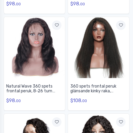
$98.
$98.
spets frontal peruk
00
00
Natural Wave 360 spets
360 spets frontal peruk
frontal peruk, 8-26 tum
glänsande kinky raka,
Vacker
fantastiska människohår
$98.
$108.
peruker 10-28 tum
00
00