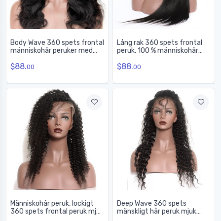
Body Wave 360 spets frontal
Lång rak 360 spets frontal
människohår peruker med
peruk, 100 % människohår
babyhår, 10-28 tum
peruker 12-30 tum
$88.
$88.
00
00
Människohår peruk, lockigt
Deep Wave 360 spets
360 spets frontal peruk mjuk
mänskligt hår peruk mjuk
som siden, 10-30 tum
som siden, 14-28 tum 360