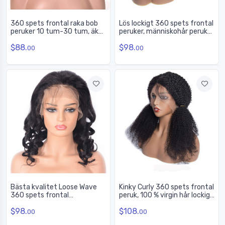
360 spets frontal raka bob
Lös lockigt 360 spets frontal
peruker 10 tum-30 tum, äkta
peruker, människohår peruker
människohår peruk
med rabatt 12-28 tum
$88.
$98.
00
00
Bästa kvalitet Loose Wave
Kinky Curly 360 spets frontal
360 spets frontal
peruk, 100 % virgin hår lockigt
människohår peruk mjuk som
peruk 8A för kvinnor
$98.
$108.
siden
00
00