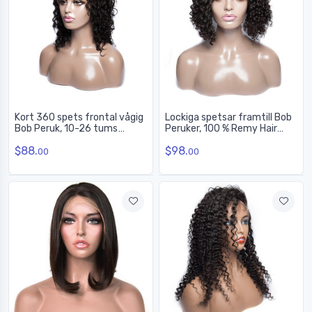
Kort 360 spets frontal vågig
Lockiga spetsar framtill Bob
Bob Peruk, 10-26 tums
Peruker, 100 % Remy Hair
peruker för mänskligt hår för
Peruk På rea 10-22 tum
$88.
$98.
kvinnor
00
00