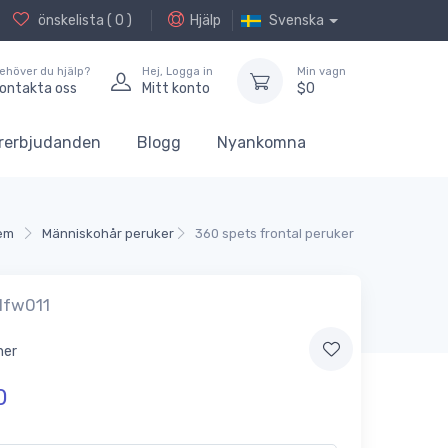
önskelista (
0
)
Hjälp
Svenska
ehöver du hjälp?
Hej,
Logga in
Min vagn
ontakta oss
Mitt konto
$
0
rerbjudanden
Blogg
Nyankomna
em
Människohår peruker
360 spets frontal peruker
lfw011
ner
0