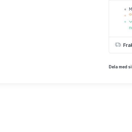
M
n
Fra
Dela med si