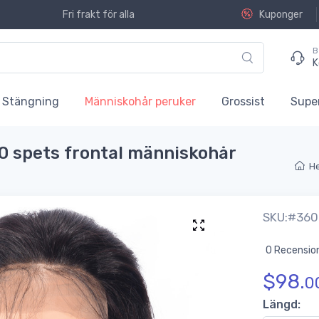
Fri frakt för alla
Kuponger
B
K
Stängning
Människohår peruker
Grossist
Supe
0 spets frontal människohår
H
SKU:#360
0 Recensio
$
98.
0
Längd: