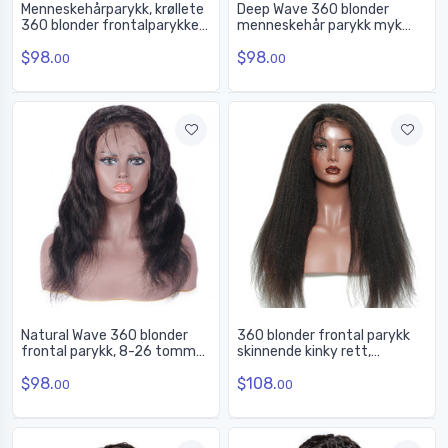
Menneskehårparykk, krøllete
Deep Wave 360 blonder
360 blonder frontalparykker
menneskehår parykk myk
myke som silke, 10-30
som silke, 14-28 tommer
$98.
$98.
tommer
360 blonder frontal parykk
00
00
Natural Wave 360 blonder
360 blonder frontal parykk
frontal parykk, 8-26 tommer
skinnende kinky rett,
Vakker
fantastiske menneskehår
$98.
$108.
parykker 10-28 tommer
00
00