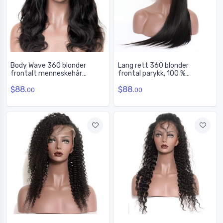
Body Wave 360 blonder
Lang rett 360 blonder
frontalt menneskehår
frontal parykk, 100 %
Parykker med babyhår, 10-28
menneskehår parykker 12-30
$88.
$88.
tommer
tommer
00
00