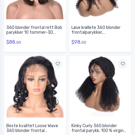
360 blonder frontal rett Bob
Løse krøllete 360 blonder
parykker 10 tommer-30
frontalparykker,
tommer, ekte menneskehår
menneskehårparykker med
$88.
$98.
parykk
rabatt 12-28 tommer
00
00
Beste kvalitet Loose Wave
Kinky Curly 360 blonder
360 blonder frontal
frontal parykk, 100 % virgin