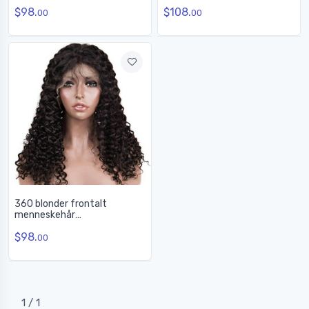
menneskehår parykk myk
hår krøllete parykker 8A for
$98.
$108.
som silke
kvinner
00
00
360 blonder frontalt
menneskehår
vannbølgeparykker, 10-30
$98.
tommer glatt
00
1 / 1