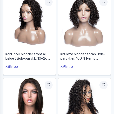
Kort 360 blonder frontal
Krøllete blonder foran Bob-
bølget Bob-parykk, 10-26
parykker, 100 % Remy
tommer menneskehår
hårparykk på salg 10-22
$88.
$98.
Parykker for kvinner
tommer
00
00