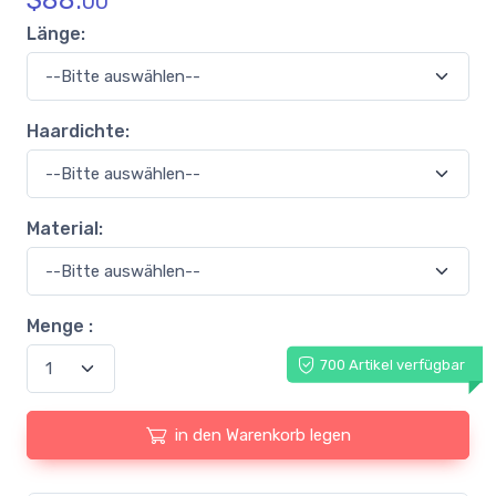
$
88.
00
Länge:
Haardichte:
Material:
Menge :
700 Artikel verfügbar
in den Warenkorb legen