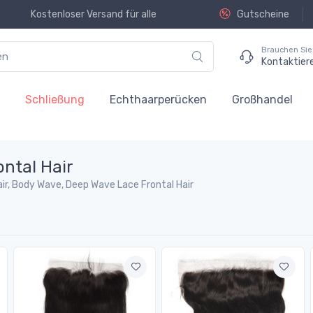
Kostenloser Versand für alle
Gutscheine
Brauchen Sie 
Kontaktier
n
Schließung
Echthaarperücken
Großhandel
ontal Hair
air, Body Wave, Deep Wave Lace Frontal Hair