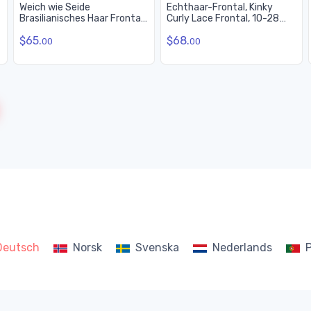
Weich wie Seide
Echthaar-Frontal, Kinky
Brasilianisches Haar Frontal,
Curly Lace Frontal, 10-28
Water Wave Lace Frontal
Zoll
$65.
$68.
13x4 Zoll
00
00
urrent)
Deutsch
Norsk
Svenska
Nederlands