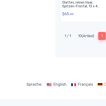
Glattes, reines Haar,
Spitzen-Frontal, 13 x 4
lockiges Frontal für Frauen
$65.
00
(c
1 / 1
10(Artikel)
1
Sprache:
English
Français