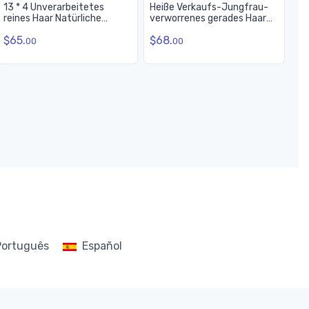
13 * 4 Unverarbeitetes
Heiße Verkaufs-Jungfrau-
reines Haar Natürliche
verworrenes gerades Haar
Wellenspitze Frontal
13x4 Spitze-Frontal-
$65.
$68.
Natürliche Farbe
Rückseite
00
00
Português
Español