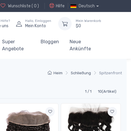
Wunschliste (
0
)
Hilfe
Deutsch
Hilfe?
Hallo,
Einloggen
Mein Warenkorb
e uns
Mein Konto
$
0
Super
Bloggen
Neue
Angebote
Ankünfte
Heim
Schließung
Spitzenfront
1 / 1
10(Artikel)