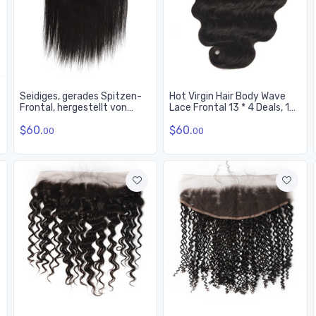
Seidiges, gerades Spitzen-
Hot Virgin Hair Body Wave
Frontal, hergestellt von
Lace Frontal 13 * 4 Deals, 10-
echtem jungfräulichem Haar
26 Zoll
$60.
$60.
zum Verkauf 8A
00
00