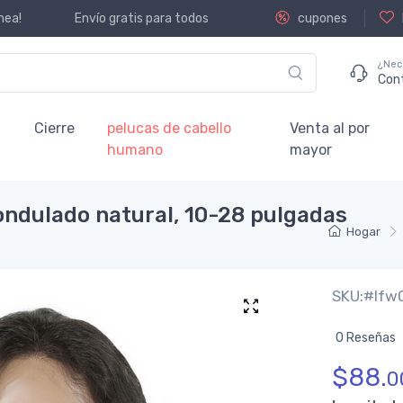
nea!
Envío gratis para todos
cupones
¿Nec
Con
Cierre
pelucas de cabello
Venta al por
humano
mayor
ondulado natural, 10-28 pulgadas
Hogar
SKU:#lfw
0 Reseñas
$
88.
0