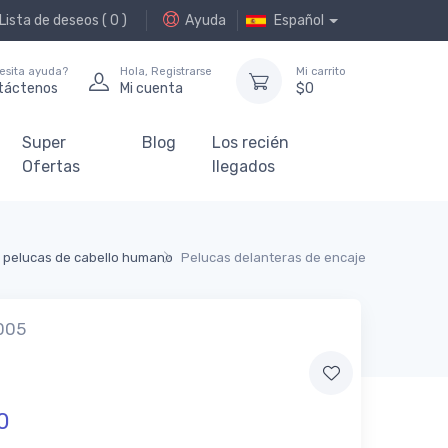
Lista de deseos (
0
)
Ayuda
Español
esita ayuda?
Hola,
Registrarse
Mi carrito
táctenos
Mi cuenta
$
0
Super
Blog
Los recién
Ofertas
llegados
pelucas de cabello humano
Pelucas delanteras de encaje
005
0