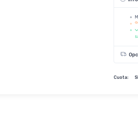
M
s
Opc
Cuota:
S