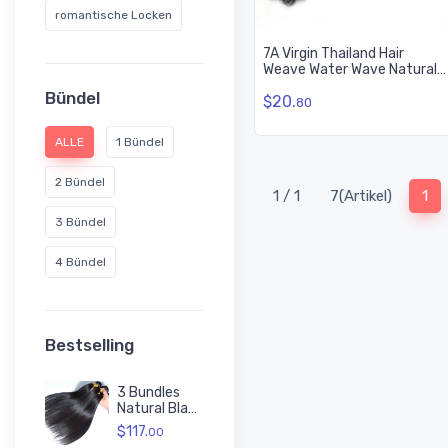
romantische Locken
7A Virgin Thailand Hair
Weave Water Wave Natural
Black
Bündel
$20.
80
ALLE
1 Bündel
2 Bündel
(cu
1 / 1
7(Artikel)
1
3 Bündel
4 Bündel
Bestselling
3 Bundles
Natural Black
8A Silky
$117.
00
Straight