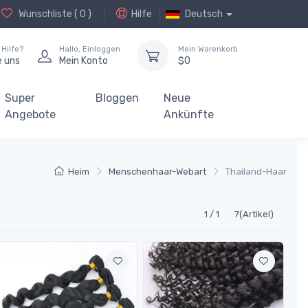
Wunschliste (
0
)
Hilfe
Deutsch
Hilfe?
Hallo,
Einloggen
Mein Warenkorb
e uns
Mein Konto
$
0
Super
Bloggen
Neue
Angebote
Ankünfte
Heim
Menschenhaar-Webart
Thailand-Haar
1 / 1
7(Artikel)