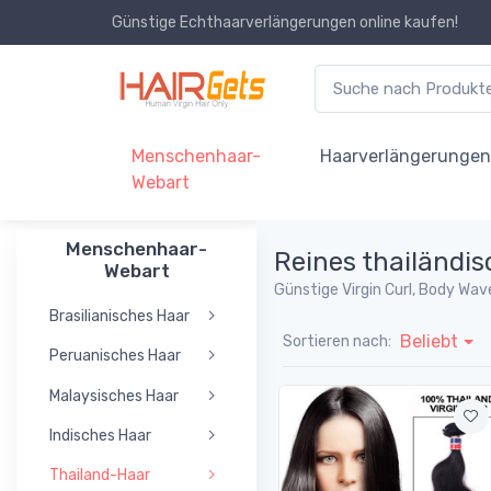
Günstige Echthaarverlängerungen online kaufen!
Menschenhaar-
Haarverlängerunge
Webart
Menschenhaar-
Reines thailändi
Webart
Günstige Virgin Curl, Body Wa
Brasilianisches Haar
Beliebt
Sortieren nach:
Peruanisches Haar
Malaysisches Haar
Indisches Haar
Thailand-Haar