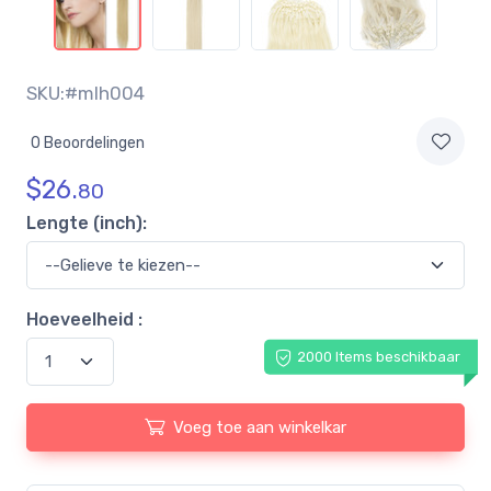
SKU:#mlh004
0 Beoordelingen
$
26.
80
Lengte (inch):
Hoeveelheid :
2000 Items beschikbaar
Voeg toe aan winkelkar