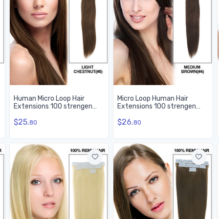
Human Micro Loop Hair
Micro Loop Human Hair
Extensions 100 strengen
Extensions 100 strengen
Silky Straight Light
Silky Straight Medium Brown
$25.
$26.
Chestnut (#8)
(#4)
80
80