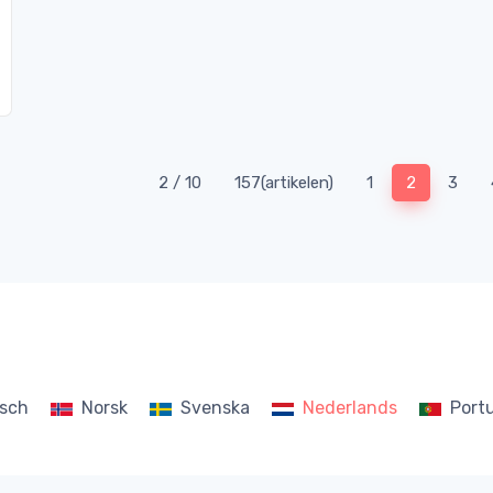
(current)
2 / 10
157(artikelen)
1
2
3
sch
Norsk
Svenska
Nederlands
Port