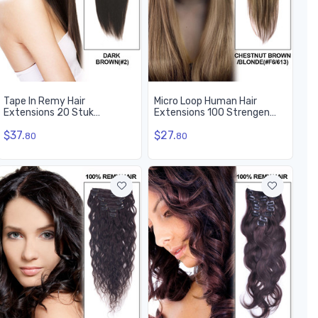
Tape In Remy Hair
Micro Loop Human Hair
Extensions 20 Stuk
Extensions 100 Strengen
Zijdeachtig Recht
Zijdeachtig Recht
$37.
$27.
Donkerbruin(#2)
Kastanjebruin/Blond
80
80
(#F6/613)