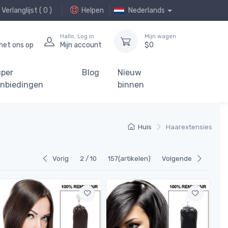
Verlanglijst (
0
)
Helpen
Nederlands
Hallo,
Log in
Mijn wagen
et ons op
Mijn account
$
0
per
Blog
Nieuw
nbiedingen
binnen
Huis
Haarextensies
Vorig
2 / 10
157(artikelen)
Volgende