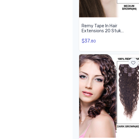
Remy Tape In Hair
Extensions 20 Stuk
Zijdeachtig Recht Medium
$37.
Bruin(#4)
80