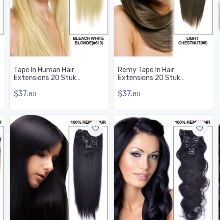
Tape In Human Hair
Remy Tape In Hair
Extensions 20 Stuk
Extensions 20 Stuk
Zijdeachtig Recht Bleach
Zijdeachtig Recht Licht
$37.
$37.
Wit Blond (#613)
Kastanje (#8)
80
80