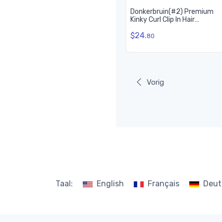
Donkerbruin(#2) Premium
Kinky Curl Clip In Hair
Extensions 7 Stuks
$24.
80
Vorig
Taal:
English
Français
Deut