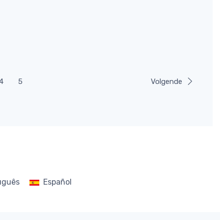
4
5
Volgende
uguês
Español