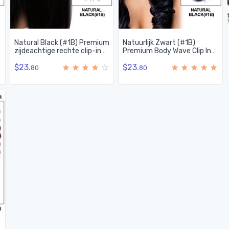
Natural Black (#1B) Premium
Natuurlijk Zwart (#1B)
zijdeachtige rechte clip-in
Premium Body Wave Clip In
hair extensions 7 stuks
Hair Extensions 7 Stuks
$23.
$23.
80
80