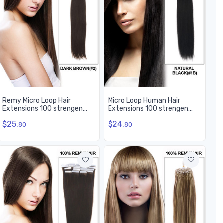
Remy Micro Loop Hair
Micro Loop Human Hair
Extensions 100 strengen
Extensions 100 strengen
zijdeachtig steil donkerbruin
zijdeachtig recht natuurlijk
$25.
$24.
(# 2)
zwart (#1B)
80
80