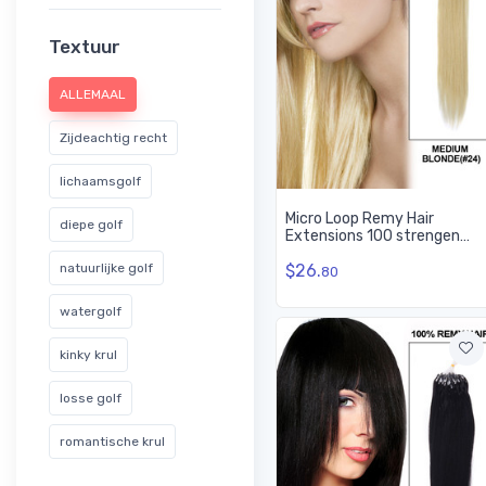
Textuur
ALLEMAAL
Zijdeachtig recht
lichaamsgolf
Micro Loop Remy Hair
diepe golf
Extensions 100 strengen
Silky Straight Medium
$26.
natuurlijke golf
Blonde (#24)
80
watergolf
kinky krul
losse golf
romantische krul