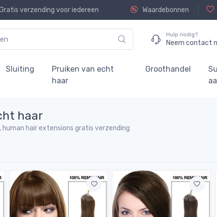
Gratis verzending voor iedereen
Waardebonnen
Hulp nodig?
Neem contact m
Sluiting
Pruiken van echt
Groothandel
Su
haar
aa
cht haar
 human hair extensions gratis verzending