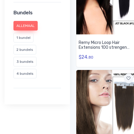
Bundels
ALLEMAAL
1 bundel
Remy Micro Loop Hair
Extensions 100 strengen
2 bundels
Jet Black (#1) Silky Straight
$24.
80
3 bundels
4 bundels