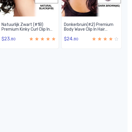
Natuurlijk Zwart (#1B)
Donkerbruin(#2) Premium
Premium Kinky Curl Clip In
Body Wave Clip In Hair
Hair Extensions 7 Stuks
Extensions 7 stuks
$23.
$24.
80
80