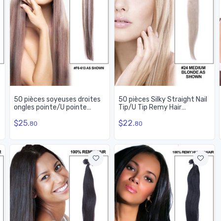
50 pièces soyeuses droites
50 pièces Silky Straight Nail
ongles pointe/U pointe
Tip/U Tip Remy Hair
Remy extensions de
Extensions Medium
$25.
$22.
cheveux blonds (#F6/613)
Blonde(#24)
80
80