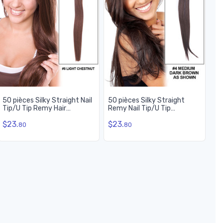
50 pièces Silky Straight Nail
50 pièces Silky Straight
Tip/U Tip Remy Hair
Remy Nail Tip/U Tip
Extensions Light
Extensions de cheveux Brun
$23.
$23.
Chestnut(#8)
moyen (#4)
80
80