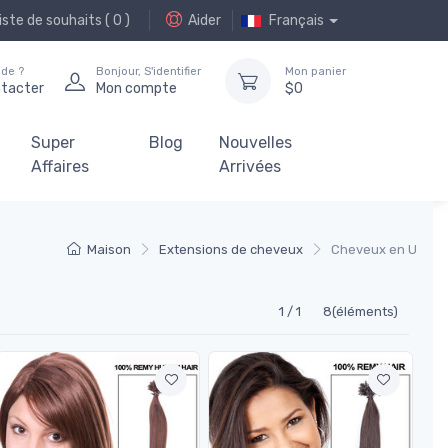
iste de souhaits (
0
)
Aider
Français
ide ?
Bonjour,
S'identifier
Mon panier
ntacter
Mon compte
$
0
Super
Blog
Nouvelles
Affaires
Arrivées
Maison
Extensions de cheveux
Cheveux en U
1 / 1
8(éléments)