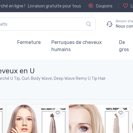
hé en ligne !
Livraison gratuite pour tous
Coupons
L
Besoin d'a
Nous co
Fermeture
Perruques de cheveux
De
humains
gros
eveux en U
ché U Tip, Curl, Body Wave, Deep Wave Remy U Tip Hair