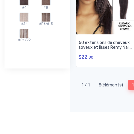
#4
#8
#24
#F6/613
#P4/22
50 extensions de cheveux
soyeux et lisses Remy Nail
Tip/U Tip marron foncé (#2)
$22.
80
1 / 1
8(éléments)
1