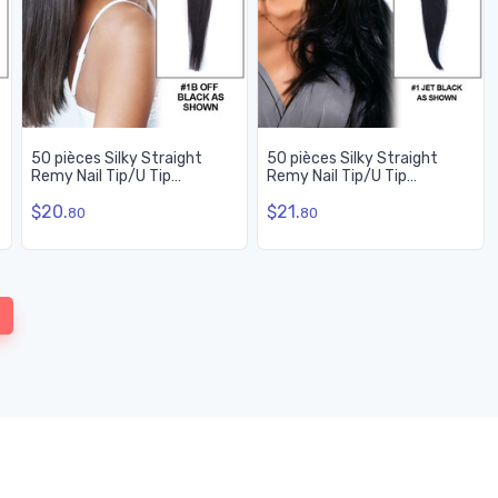
50 pièces Silky Straight
50 pièces Silky Straight
Remy Nail Tip/U Tip
Remy Nail Tip/U Tip
Extensions de cheveux Noir
Extensions de cheveux Jet
$20.
$21.
naturel (#1B)
Black(#1)
80
80
(current)