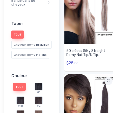
Bande dans les
cheveux
Taper
TOUT
Cheveux Remy Braizilian
50 pièces Silky Straight
Remy Nail Tip/U Tip
Cheveux Remy Indiens
Extensions de cheveux
$25.
Marron/Blond (#P4/22)
80
Couleur
TOUT
#1
#1B
#2