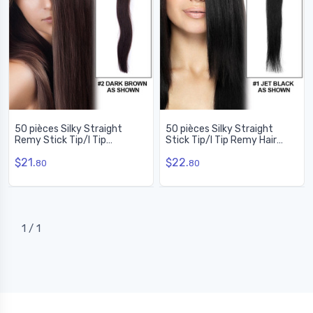
50 pièces Silky Straight
50 pièces Silky Straight
Remy Stick Tip/I Tip
Stick Tip/I Tip Remy Hair
Extensions de cheveux Noir
Extensions Jet Black(#1)
$21.
$22.
naturel (#1B)
80
80
1 / 1