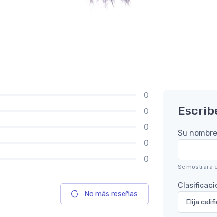
0
Escrib
0
0
Su nombre
0
0
Se mostrará e
Clasificaci
No más reseñas