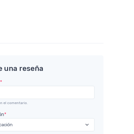
e una reseña
*
n el comentario.
ón
*