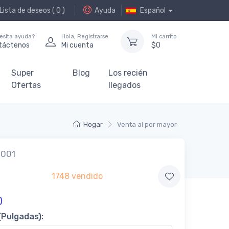
Lista de deseos (
0
)
Ayuda
Español
esita ayuda?
Hola,
Registrarse
Mi carrito
táctenos
Mi cuenta
$
0
Super
Blog
Los recién
Ofertas
llegados
Hogar
Venta al por mayor
h001
1748 vendido
0
(Pulgadas):