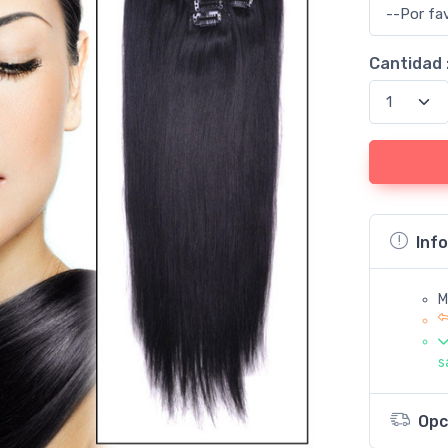
Cantidad 
Inf
M
s
Opc