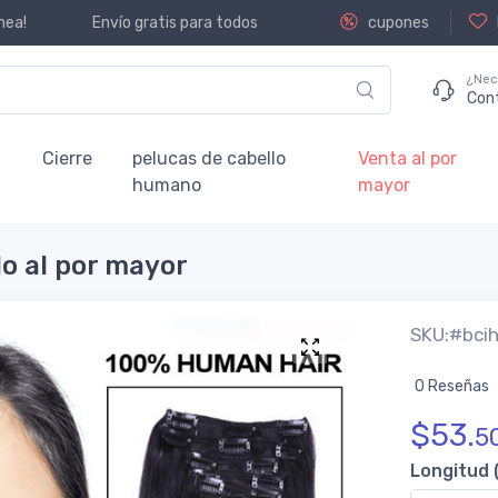
nea!
Envío gratis para todos
cupones
¿Nec
Con
Cierre
pelucas de cabello
Venta al por
humano
mayor
lo al por mayor
SKU:#bci
0 Reseñas
$
53.
5
Longitud 