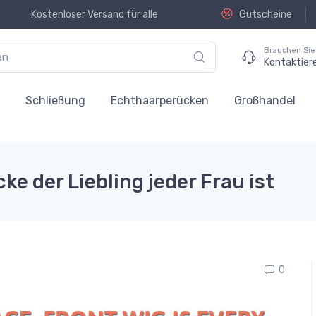
Kostenloser Versand für alle
Gutscheine
Brauchen Sie 
Kontaktier
n
Schließung
Echthaarperücken
Großhandel
e der Liebling jeder Frau ist
0