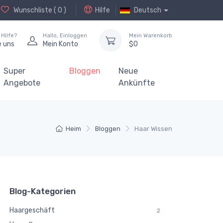
Wunschliste (
0
)
Hilfe
Deutsch
Hilfe?
Hallo,
Einloggen
Mein Warenkorb
e uns
Mein Konto
$
0
Super
Bloggen
Neue
Angebote
Ankünfte
Heim
Bloggen
Haar Wissen
Blog-Kategorien
Haargeschäft
2