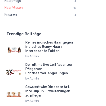
Haarpflege
4
Haar Wissen
17
Frisuren
3
Trendige Beiträge
Reines indisches Haar gegen
indisches Remy-Haar:
Interessante Fakten
by
Admin
Der ultimative Leitfaden zur
Pflege von
Echthaarverlängerungen
by
Admin
Gewusst wie: Die beste Art,
Ihre Clip-In-Erweiterungen
zu pflegen
by
Admin