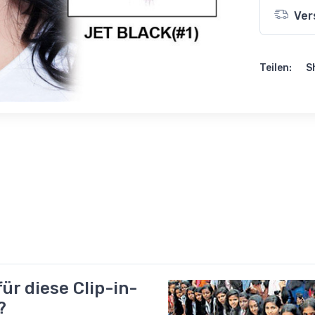
Ver
Teilen:
S
für diese Clip-in-
?