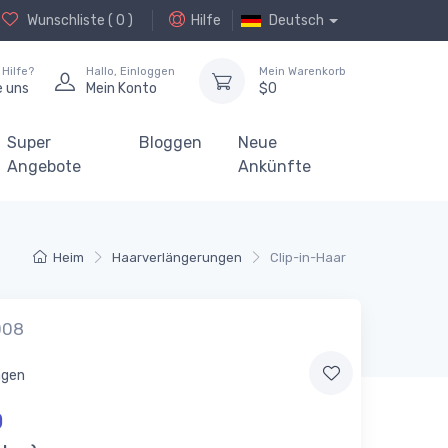
Wunschliste (
0
)
Hilfe
Deutsch
Hilfe?
Hallo,
Einloggen
Mein Warenkorb
e uns
Mein Konto
$
0
Super
Bloggen
Neue
Angebote
Ankünfte
Heim
Haarverlängerungen
Clip-in-Haar
008
ngen
0