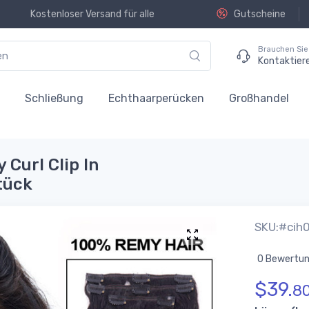
Kostenloser Versand für alle
Gutscheine
Brauchen Sie 
Kontaktier
n
Schließung
Echthaarperücken
Großhandel
 Curl Clip In
tück
SKU:#cih
0 Bewertu
$
39.
8