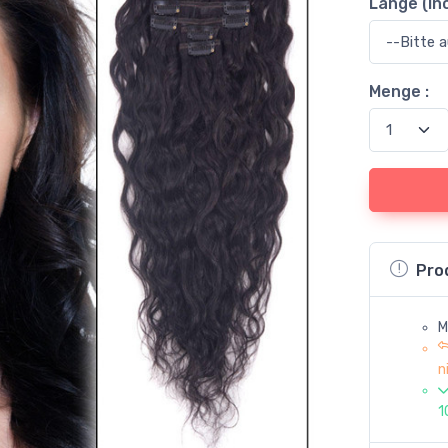
Länge (In
Menge :
Pro
M
n
1