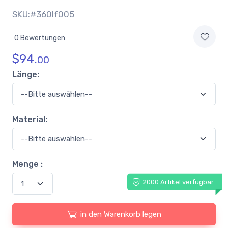
SKU:#360lf005
0 Bewertungen
$
94.
00
Länge:
Material:
Menge :
2000 Artikel verfügbar
in den Warenkorb legen