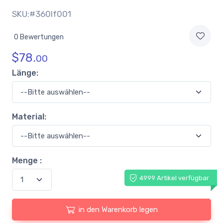
SKU:#360lf001
0 Bewertungen
$
78.
00
Länge:
Material:
Menge :
4999 Artikel verfügbar
in den Warenkorb legen