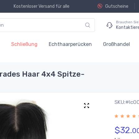
Kostenloser Versand für alle
Gutscheine
Brauchen Sie 
Kontaktier
n
Schließung
Echthaarperücken
Großhandel
rades Haar 4x4 Spitze-
SKU:#lc0
$
32.
0