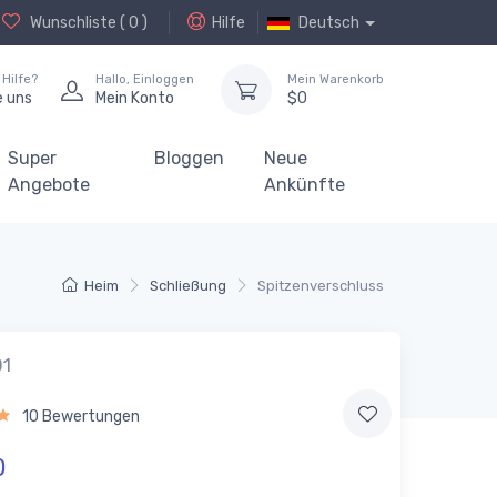
Wunschliste (
0
)
Hilfe
Deutsch
Hilfe?
Hallo,
Einloggen
Mein Warenkorb
e uns
Mein Konto
$
0
Super
Bloggen
Neue
Angebote
Ankünfte
Heim
Schließung
Spitzenverschluss
01
10 Bewertungen
0