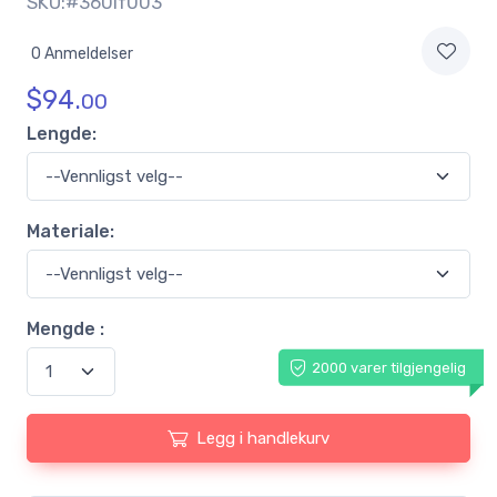
SKU:#360lf003
0 Anmeldelser
$
94.
00
Lengde:
Materiale:
Mengde :
2000 varer tilgjengelig
Legg i handlekurv