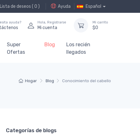
Lista de deseos (
0
)
Ayuda
Español
esita ayuda?
Hola,
Registrarse
Mi carrito
táctenos
Mi cuenta
$
0
Super
Blog
Los recién
Ofertas
llegados
Hogar
Blog
Conocimiento del cabello
Categorías de blogs