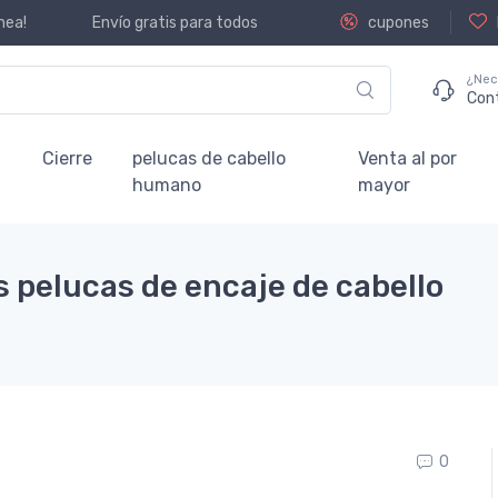
nea!
Envío gratis para todos
cupones
¿Nec
Con
Cierre
pelucas de cabello
Venta al por
humano
mayor
 pelucas de encaje de cabello
0