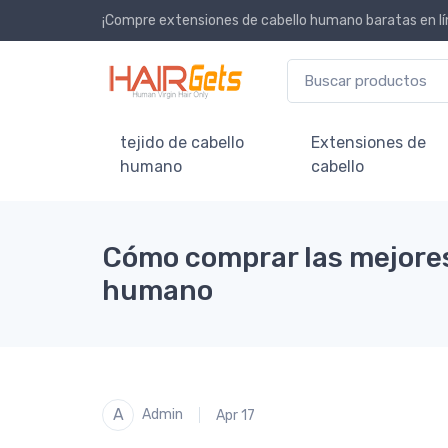
¡Compre extensiones de cabello humano baratas en lí
tejido de cabello
Extensiones de
humano
cabello
Cómo comprar las mejores
humano
A
Admin
Apr 17